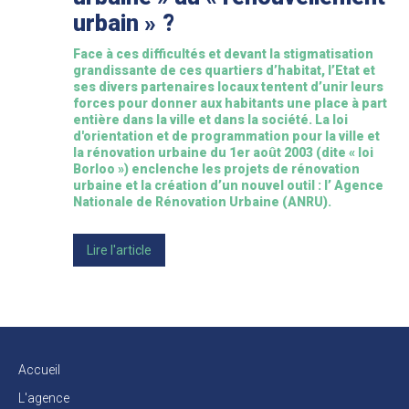
urbain » ?
Face à ces difficultés et devant la stigmatisation
grandissante de ces quartiers d’habitat, l’Etat et
ses divers partenaires locaux tentent d’unir leurs
forces pour donner aux habitants une place à part
entière dans la ville et dans la société. La loi
d'orientation et de programmation pour la ville et
la rénovation urbaine du 1er août 2003 (dite « loi
Borloo ») enclenche les projets de rénovation
urbaine et la création d’un nouvel outil : l’ Agence
Nationale de Rénovation Urbaine (ANRU).
Lire l'article
Accueil
L'agence