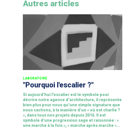
Autres articles
LABORATOIRE
"Pourquoi l'escalier ?"
Si aujourd’hui l’escalier est le symbole pour
décrire notre agence d’architecture, il représente
bien plus pour nous qu’une simple signature que
nous cachons, à la manière d’un « où est charlie ?
», dans tous nos projets depuis 2016. Il est
symbole d’une progression sage et raisonnée : «
une marche à la fois », « marche après marche »...