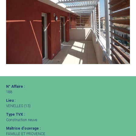
N° Affaire :
188
Lieu :
VENELLES (13)
Type TVX :
Construction neuve
Maîtrise d'ouvrage :
FAMILLE ET PROVENCE