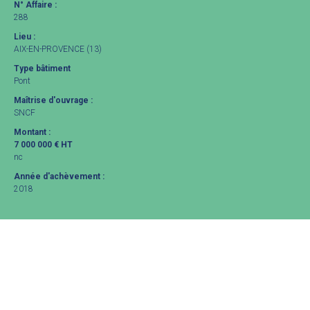
N° Affaire :
288
Lieu :
AIX-EN-PROVENCE (13)
Type bâtiment
Pont
Maîtrise d'ouvrage :
SNCF
Montant :
7 000 000 € HT
nc
Année d'achèvement :
2018