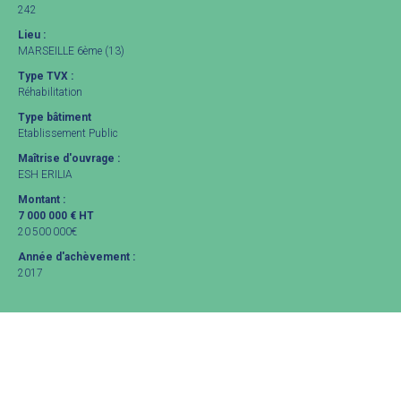
242
Lieu :
MARSEILLE 6ème (13)
Type TVX :
Réhabilitation
Type bâtiment
Etablissement Public
Maîtrise d'ouvrage :
ESH ERILIA
Montant :
7 000 000 € HT
20 500 000€
Année d'achèvement :
2017