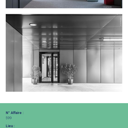
N° Affaire :
599
Lieu :