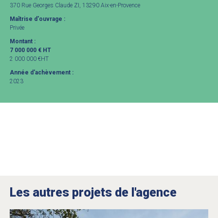
370 Rue Georges Claude ZI, 13290 Aix-en-Provence
Maîtrise d'ouvrage :
Privée
Montant :
7 000 000 € HT
2 000 000 €HT
Année d'achèvement :
2023
Les autres projets de l'agence